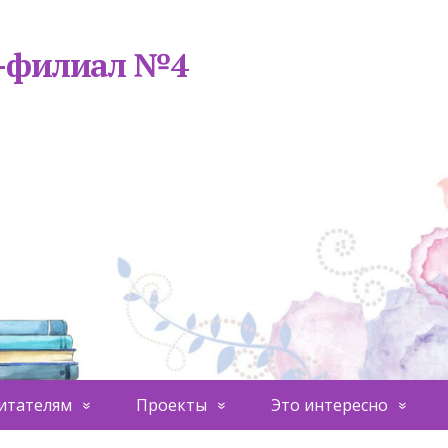
а-филиал №4
итателям
Проекты
Это интересно