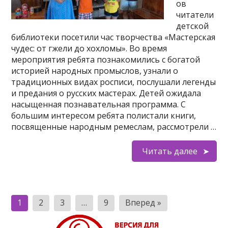
ов
читатели
детской
библиотеки посетили час творчества «Мастерская
чудес: от гжели до хохломы». Во время
мероприятия ребята познакомились с богатой
историей народных промыслов, узнали о
традиционных видах росписи, послушали легенды
и предания о русских мастерах. Детей ожидала
насыщенная познавательная программа. С
большим интересом ребята полистали книги,
посвященные народным ремеслам, рассмотрели …
Читать далее
Навигация
1
2
3
…
9
Вперед »
по