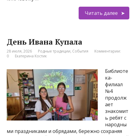
Читать далее
День Ивана Купала
28 июля, 2026
Родные традиции
,
События
Комментарии:
0
Екатерина Костик
Библиоте
ка-
филиал
№4
продолж
ает
знакомит
ь ребят с
народны
ми праздниками и обрядами, бережно сохраняя