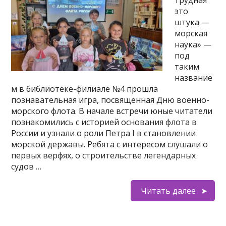
это
штука —
морская
наука» —
под
таким
название
м в библиотеке-филиале №4 прошла
познавательная игра, посвященная Дню военно-
морского флота. В начале встречи юные читатели
познакомились с историей основания флота в
России и узнали о роли Петра I в становлении
морской державы. Ребята с интересом слушали о
первых верфях, о строительстве легендарных
судов …
Читать далее