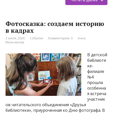
Фотосказка: создаем историю
в кадрах
2 июля, 2026
События
Комментарии: 0
Анна
Мельникова
В детской
библиоте
ке-
филиале
№4
прошла
особенна
я встреча
участник
ов читательского объединения «Друзья
библиотеки», приуроченная ко Дню фотографа. В