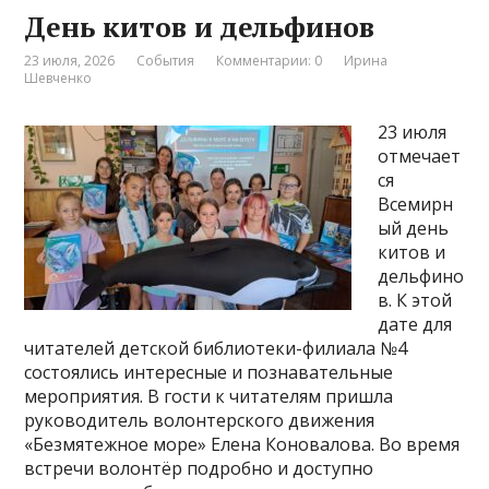
День китов и дельфинов
23 июля, 2026
События
Комментарии: 0
Ирина
Шевченко
23 июля
отмечает
ся
Всемирн
ый день
китов и
дельфино
в. К этой
дате для
читателей детской библиотеки-филиала №4
состоялись интересные и познавательные
мероприятия. В гости к читателям пришла
руководитель волонтерского движения
«Безмятежное море» Елена Коновалова. Во время
встречи волонтёр подробно и доступно