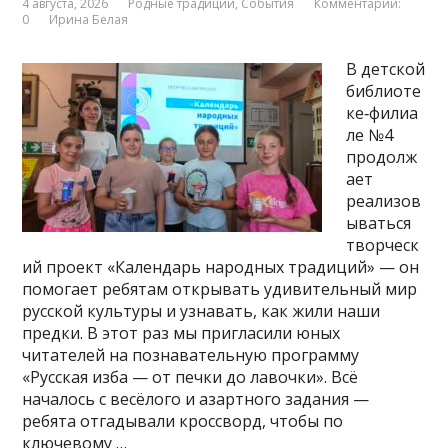
4 августа, 2026
Родные традиции
,
События
Комментарии:
0
Ирина Белая
В детской
библиоте
ке‑филиа
ле №4
продолж
ает
реализов
ываться
творческ
ий проект «Календарь народных традиций» — он
помогает ребятам открывать удивительный мир
русской культуры и узнавать, как жили наши
предки. В этот раз мы пригласили юных
читателей на познавательную программу
«Русская изба — от печки до лавочки». Всё
началось с весёлого и азартного задания —
ребята отгадывали кроссворд, чтобы по
ключевому …