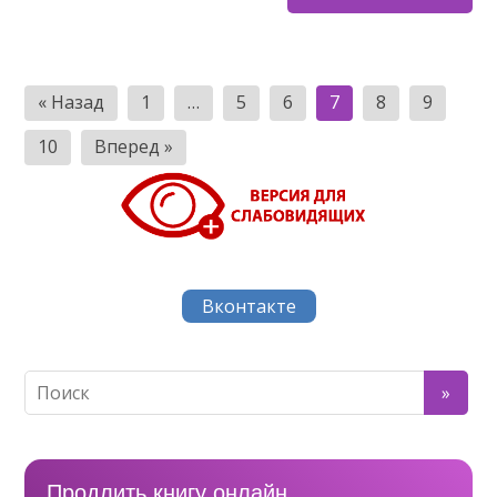
Навигация
« Назад
1
…
5
6
7
8
9
по
10
Вперед »
записям
Вконтакте
Продлить книгу онлайн