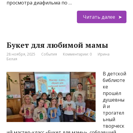
просмотра диафильма по …
Читать далее
Букет для любимой мамы
28 ноября, 2025
События
Комментарии: 0
Ирина
Белая
В детской
библиоте
ке
прошёл
душевны
й и
трогател
ьный
творческ
ий мастер-класс «Букет для мамы», собравший