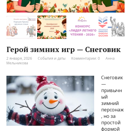
Герой зимних игр — Снеговик
2 января, 2026
События и даты
Комментарии: 0
Анна
Мельникова
Снеговик
—
привычн
ый
зимний
персонаж
, но за
простой
формой