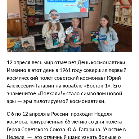
12 апреля весь мир отмечает День космонавтики.
Именно в этот день
в 1961 году
совершил
первый
космический полёт советский космонавт
Юрий
Алексеевич
Гагарин
на корабле «Восток-1».
Его
знаменитое «Поехали!» стало символом новой
эры — эры пилотируемой космонавтики.
С 6 по 12 апреля
в России проходит Неделя
космоса, приуроченная
65-летию со дня полёта
Героя Советского Союза Ю.А. Гагарина. Участие в
Неделе — э
то отличный шанс
узнать больше о