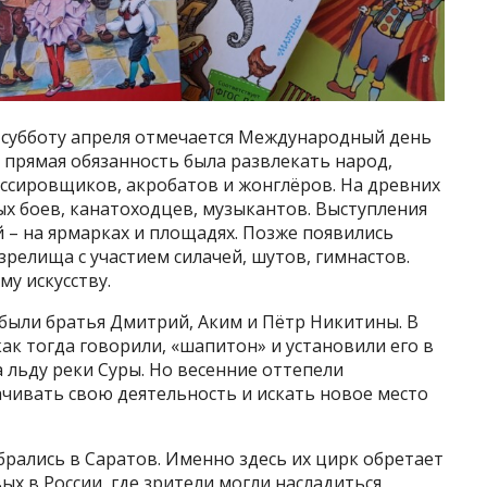
ю субботу апреля отмечается Международный день
я прямая обязанность была развлекать народ,
ессировщиков, акробатов и жонглёров. На древних
х боев, канатоходцев, музыкантов. Выступления
 – на ярмарках и площадях. Позже появились
зрелища с участием силачей, шутов, гимнастов.
у искусству.
были братья Дмитрий, Аким и Пётр Никитины. В
как тогда говорили, «шапитон» и установили его в
 льду реки Суры. Но весенние оттепели
чивать свою деятельность и искать новое место
брались в Саратов. Именно здесь их цирк обретает
ых в России, где зрители могли насладиться