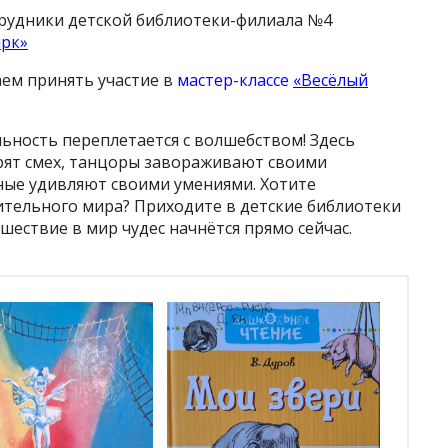
трудники детской библиотеки-филиала №4
рк»
аем принять участие в
мастер-классе
«Весёлый
льность переплетается с волшебством! Здесь
рят смех, танцоры завораживают своими
ые удивляют своими умениями. Хотите
ительного мира? Приходите в детские библиотеки
ешествие в мир чудес начнётся прямо сейчас.