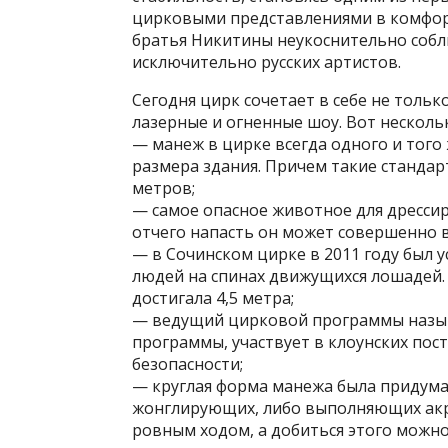
цирковыми представлениями в комфор
братья Никитины неукоснительно соблю
исключительно русских артистов.
Сегодня цирк сочетает в себе не тольк
лазерные и огненные шоу. Вот несколь
— манеж в цирке всегда одного и того
размера здания. Причем такие стандар
метров;
— самое опасное животное для дрессир
отчего напасть он может совершенно 
— в Сочинском цирке в 2011 году был 
людей на спинах движущихся лошадей. 
достигала 4,5 метра;
— ведущий цирковой программы назыв
программы, участвует в клоунских пос
безопасности;
— круглая форма манежа была придума
жонглирующих, либо выполняющих акр
ровным ходом, а добиться этого можно