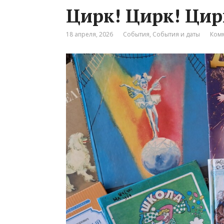
Цирк! Цирк! Цир
18 апреля, 2026
События
,
События и даты
Комм