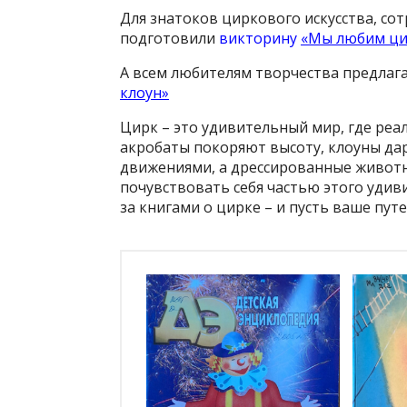
Для знатоков циркового искусства, со
подготовили
викторину
«Мы любим ци
А всем любителям творчества предлаг
клоун»
Цирк – это удивительный мир, где реа
акробаты покоряют высоту, клоуны да
движениями, а дрессированные животн
почувствовать себя частью этого удив
за книгами о цирке – и пусть ваше пут