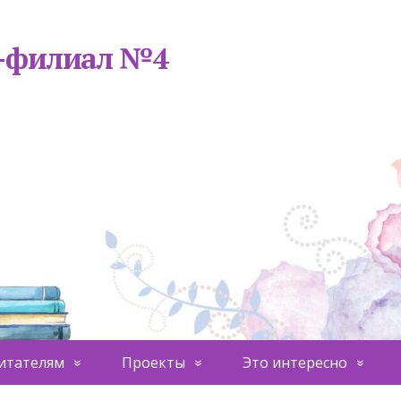
а-филиал №4
итателям
Проекты
Это интересно