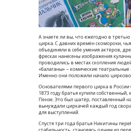
А знаете ли вы, что ежегодно в треть
цирка. С давних времён скоморохи, чь
объединяли в себе умения актёров, др
фресках нанесены изображения кулачны
проводились в местах скопления людей
«балаганы» – комические театральные 
Именно они положили начало цирковом
Основателями первого цирка в России 
1873 году братья купили собственный, 
Пензе. Это был шатёр, поставленный на
вынуждали циркачей каждый год свора
для выступлений.
Спустя три года братья Никитины пере
стабильность, становясь одним из перв