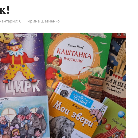
к!
ентарии: 0
Ирина Шевченко